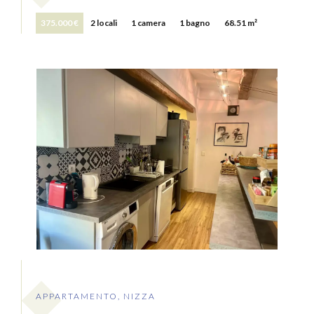
375.000 €
2 locali
1 camera
1 bagno
68.51 m²
APPARTAMENTO, NIZZA