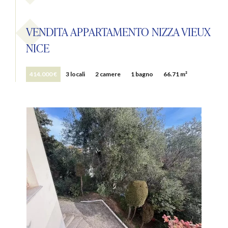
VENDITA APPARTAMENTO NIZZA VIEUX
NICE
414.000 €
3 locali
2 camere
1 bagno
66.71 m²