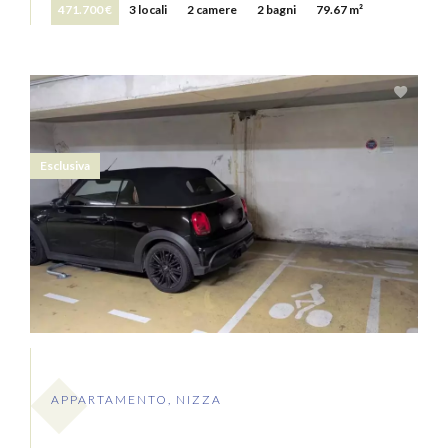
471.700 €
3 locali
2 camere
2 bagni
79.67 m²
Esclusiva
APPARTAMENTO, NIZZA