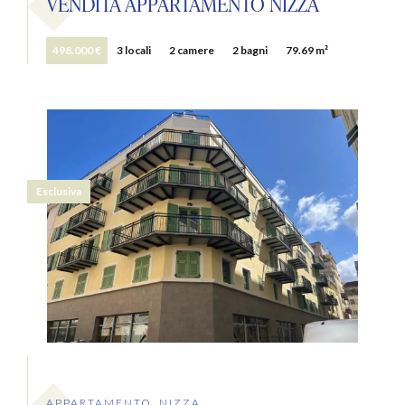
VENDITA APPARTAMENTO NIZZA
498.000 €
3 locali
2 camere
2 bagni
79.69 m²
Esclusiva
APPARTAMENTO, NIZZA