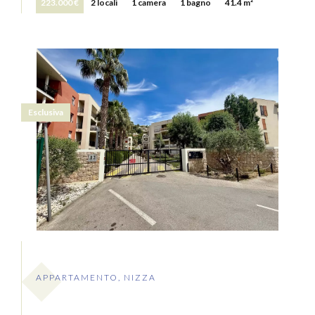
223.000 €
2 locali
1 camera
1 bagno
41.4 m²
Esclusiva
APPARTAMENTO, NIZZA