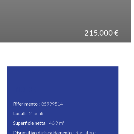
215.000 €
INDICE
Riferimento
85999514
Locali
2 locali
Superficie netta
46.9 m²
Dispositivo di riscaldamento
Radiatore