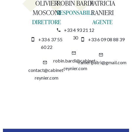
OLIVIER
ROBIN BARDI
PATRICIA
MOSCONI
RANIERI
RESPONSABILE
DIRETTORE
AGENTE
+33 4 93 21 12
30
+33 6 37 55
+33 6 09 08 88 39
60 22
robin.bardi@cabinet-
ranieripatri@gmail.com
reynier.com
contact@cabinet-
reynier.com