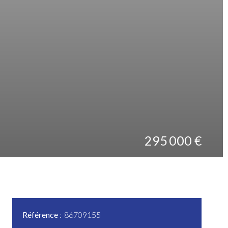
295 000 €
Référence
86709155