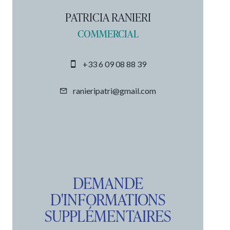
PATRICIA RANIERI
COMMERCIAL
+33 6 09 08 88 39
ranieripatri@gmail.com
DEMANDE
D'INFORMATIONS
SUPPLÉMENTAIRES